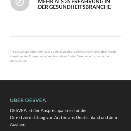
MEHR ALS 35 ERFAHRUNG IN
DER GESUNDHEITSBRANCHE
** Selbstverständlich können Sie sich jederzeit problemlos vom Newsletter wieder
abmelden. Am Ende eines jeden Newsletters finden Sie einen entsprechenden
Abmeldelink.
ÜBER DESVEA
DESVEA ist der Ansprechpartner für die
Direktvermittlung von Ärzten aus Deutschland und dem
Ausland.