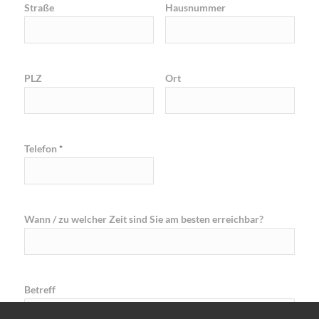
Straße
Hausnummer
PLZ
Ort
Telefon
*
Wann / zu welcher Zeit sind Sie am besten erreichbar?
Betreff